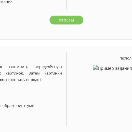
имание
Играть!
7 лет
1 класс
5 лет
6 лет
Распол
я запомнить определённую
ых картинок. Затем картинки
восстановить порядок.
изображение в уме