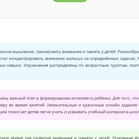
6 лет
7 лет
1 класс
2 класс
3 класс
4
ческое мышление, тренировать внимание и память у детей. Разнообра
учат концентрировать внимание малыша на определённых задачах. Р
ные навыки. Упражнения распределены по возрастным группам, поэ
чень важный этап в формировании интеллекта ребёнка. Для того, чт
еру во время занятий. Увлекательные и красочные онлайн задания 
щем помогает детям легче учить и усваивать учебный материал в школ
ятное время для развития внимания и памяти у детей. Основным ф