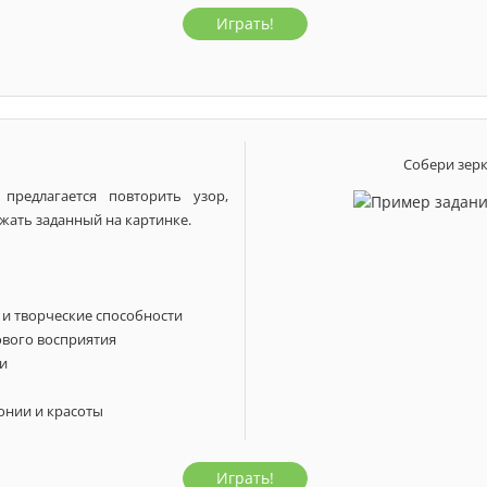
Играть!
а
5 лет
6 лет
7 лет
1 класс
2 класс
3 
Собери зер
предлагается повторить узор,
жать заданный на картинке.
 и творческие способности
ового восприятия
ти
онии и красоты
Играть!