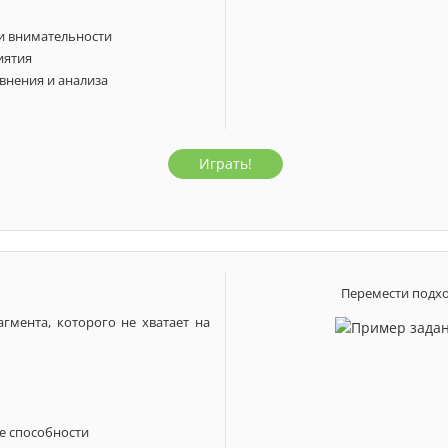
и внимательности
иятия
внения и анализа
Играть!
2 года
3 года
4 года
5 лет
Перемести подхо
гмента, которого не хватает на
е способности