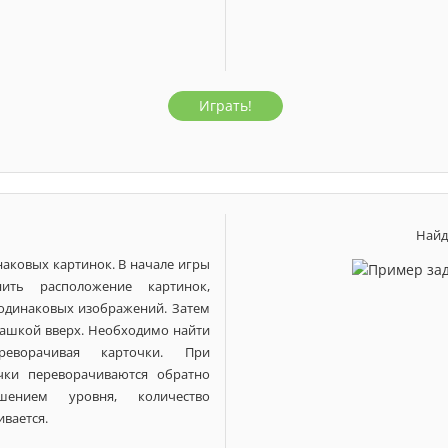
Играть!
2 года
3 года
4 года
5 лет
6 лет
7 лет
Найд
аковых картинок. В начале игры
нить расположение картинок,
 одинаковых изображений. Затем
ашкой вверх. Необходимо найти
еворачивая карточки. При
чки переворачиваются обратно
ением уровня, количество
вается.