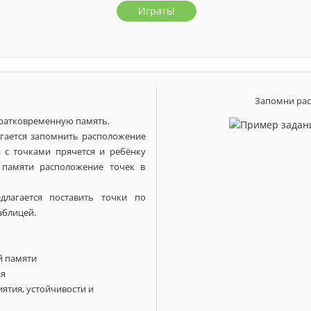
Играть!
1 класс
2 класс
6 лет
7 лет
Запомни рас
ратковременную память.
агается запомнить расположение
а с точками прячется и ребёнку
 памяти расположение точек в
лагается поставить точки по
аблицей.
й памяти
ия
ятия, устойчивости и