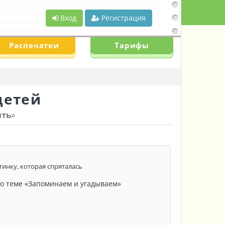
Вход
Регистрация
Распечатки
Тарифы
детей
ять
»
тинку, которая спряталась