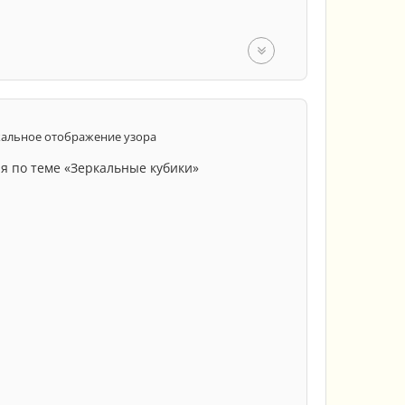
класс
4 класс
кальное отображение узора