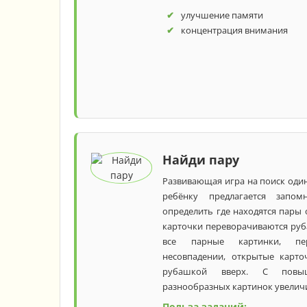
улучшение памяти
концентрация внимания
Найди пару
Развивающая игра на поиск один
ребёнку предлагается запом
определить где находятся пары
карточки переворачиваются руб
все парные картинки, пер
несовпадении, открытые карто
рубашкой вверх. С повыш
разнообразных картинок увеличи
Польза заданий: