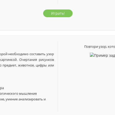
Играть!
а
5 лет
6 лет
7 лет
1 класс
2 класс
3 
Повтори узор, кот
орой необходимо составить узор
картинкой. Очертания рисунков
о предмет, животное, цифры или
ера
 логического мышления
тие, умение анализировать и