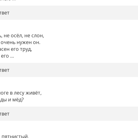
твет
 не осёл, не слон,

 очень нужен он.

сен его труд,

 его …
твет
оге в лесу живёт,

ды и мёд?
твет
 пятнистый,
