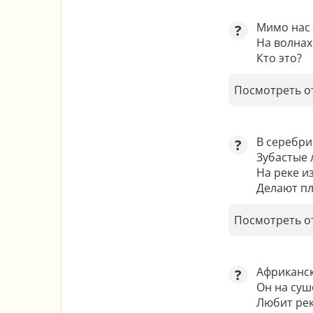
Мимо нас 
?
На волнах
Кто это?
Посмотреть о
В серебри
?
Зубастые 
На реке из
Делают п
Посмотреть о
Африканск
?
Он на суш
Любит рек