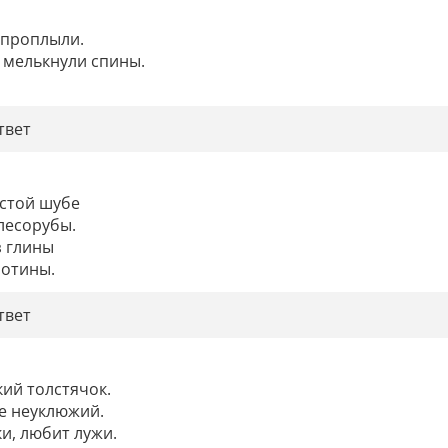
проплыли.

 мелькнули спины.

твет
стой шубе

лесорубы.

 глины

лотины.
твет
ий толстячок.

е неуклюжий.

и, любит лужи.
