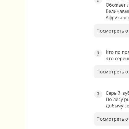
Обожает л
Величавый
Африканс
Посмотреть о
Кто по по
?
Это серен
Посмотреть о
Серый, зуб
?
По лесу ры
Добычу се
Посмотреть о