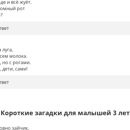
де и всё жуёт.

ромный рот

о?
твет
 луга,

сем молока.

 но с рогами.

 дети, сами!
твет
Короткие загадки для малышей 3 лет
овно зайчик,
