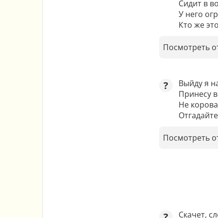
Сидит в во
У него ог
Кто же эт
Посмотреть о
Выйду я на
?
Принесу в
Не корова,
Отгадайте,
Посмотреть о
Скачет, сл
?