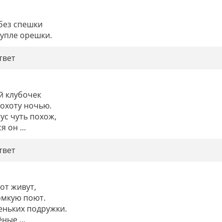
без спешки

дупле орешки.
твет
 клубочек

охоту ночью.

ус чуть похож,

я он …
твет
от живут,

мкую поют.

еньких подружки.

ёные …