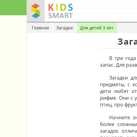
Главная
Загадки
Для детей 3 лет
Заг
В три года
запас. Для раз
Загадки д
предметы, с к
дети любят от
рифме. Они с 
птиц, про фрук
Начните зн
более сложны
загадок отли