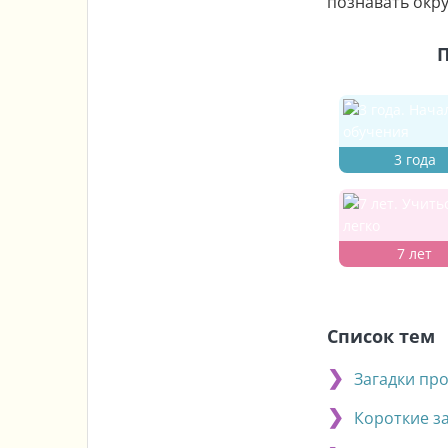
познавать окр
П
3 года
7 лет
Список тем
Загадки про
Короткие з