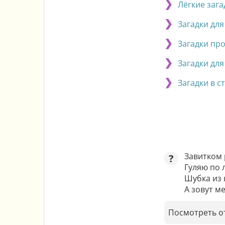
Лёгкие зага
Загадки для
Загадки про
Загадки дл
Загадки в ст
Завитком р
?
Гуляю по л
Шубка из 
А зовут м
Посмотреть о