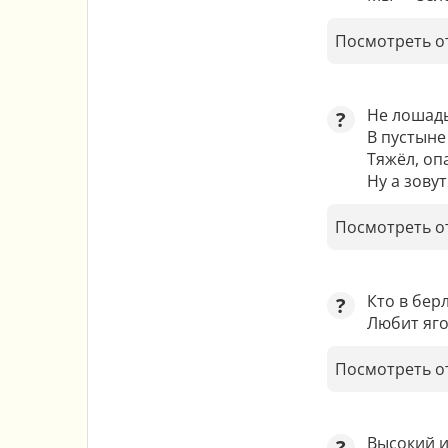
Посмотреть о
Не лошадь,
?
В пустыне
Тяжёл, опа
Ну а зовут
Посмотреть о
Кто в берл
?
Любит яго
Посмотреть о
Высокий и
?