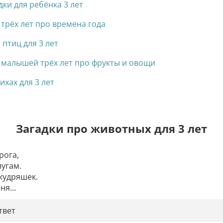
дки для ребёнка 3 лет
 трёх лет про времена года
 птиц для 3 лет
я малышей трёх лет про фрукты и овощи
ихах для 3 лет
Загадки про животных для 3 лет
ога,

угам.

кудряшек.

еня…
твет