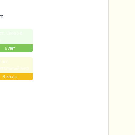
rt
6 лет
3 класс