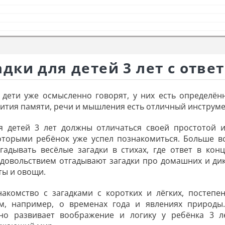
адки для детей 3 лет с отве
 дети уже осмысленно говорят, у них есть определё
вития памяти, речи и мышления есть отличный инструме
ля детей 3 лет должны отличаться своей простотой 
оторыми ребёнок уже успел познакомиться. Больше в
гадывать весёлые загадки в стихах, где ответ в кон
удовольствием отгадывают загадки про домашних и ди
ты и овощи.
акомство с загадками с коротких и лёгких, постепе
м, например, о временах года и явлениях природы.
чно развивает воображение и логику у ребёнка 3 л