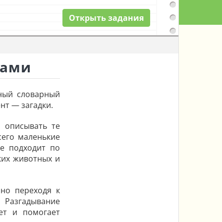
Открыть
задания
тами
нный словарный
нт — загадки.
и описывать те
сего маленькие
це подходит по
ких животных и
нно переходя к
 Разгадывание
ет и помогает