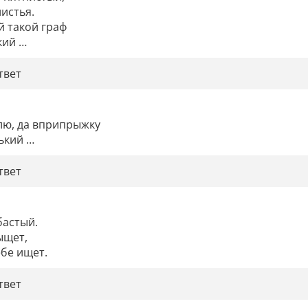
истья.

 такой граф

кий …
твет
лю, да вприпрыжку

ький …
твет
астый.

щет,

бе ищет.
твет