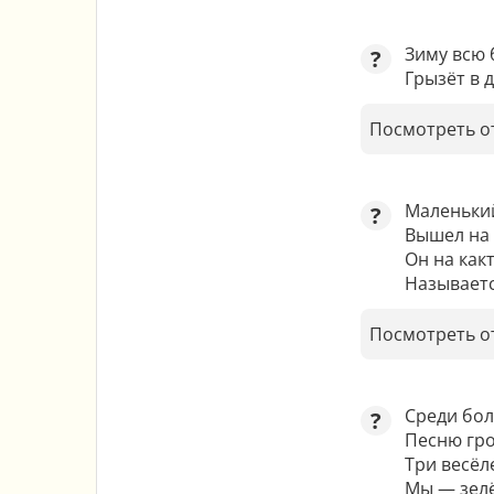
Зиму всю 
?
Грызёт в 
Посмотреть о
Маленький
?
Вышел на 
Он на какт
Называетс
Посмотреть о
Среди бол
?
Песню гро
Три весёл
Мы — зел